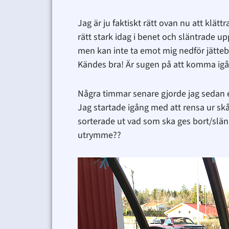
Jag är ju faktiskt rätt ovan nu att klät
rätt stark idag i benet och släntrade u
men kan inte ta emot mig nedför jättebr
Kändes bra! Är sugen på att komma igång 
Några timmar senare gjorde jag sedan en 
Jag startade igång med att rensa ur skåp
sorterade ut vad som ska ges bort/släng
utrymme??