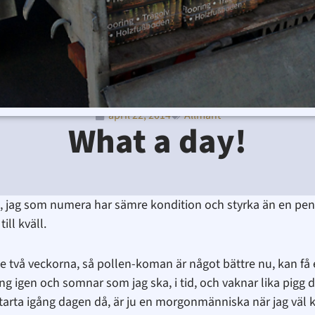
april 22, 2014
Allmänt
Ditte Lindbom
april 22, 2014
11:10 e m
Inga kommenta
What a day!
ag, jag som numera har sämre kondition och styrka än en pen
ill kväll.
ste två veckorna, så pollen-koman är något bättre nu, kan få
 igen och somnar som jag ska, i tid, och vaknar lika pigg 
t starta igång dagen då, är ju en morgonmänniska när jag vä