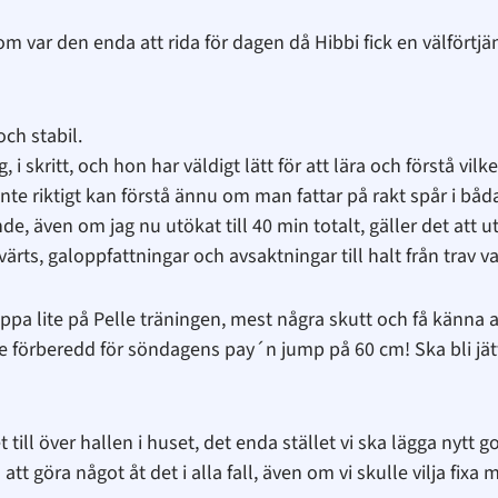
 var den enda att rida för dagen då Hibbi fick en välförtjän
ch stabil.
 i skritt, och hon har väldigt lätt för att lära och förstå vilk
te riktigt kan förstå ännu om man fattar på rakt spår i bå
e, även om jag nu utökat till 40 min totalt, gäller det att utn
sidvärts, galoppfattningar och avsaktningar till halt från trav
pa lite på Pelle träningen, mest några skutt och få känna a
ite förberedd för söndagens pay´n jump på 60 cm! Ska bli jät
 till över hallen i huset, det enda stället vi ska lägga nytt go
tt göra något åt det i alla fall, även om vi skulle vilja fixa 