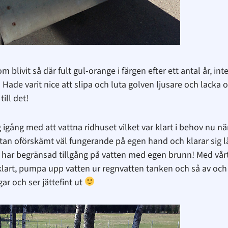
livit så där fult gul-orange i färgen efter ett antal år, inte 
ade varit nice att slipa och luta golven ljusare och lacka o
till det!
gång med att vattna ridhuset vilket var klart i behov nu när
stan oförskämt väl fungerande på egen hand och klarar sig l
i har begränsad tillgång på vatten med egen brunn! Med vårt
är klart, pumpa upp vatten ur regnvatten tanken och så av o
ar och ser jättefint ut