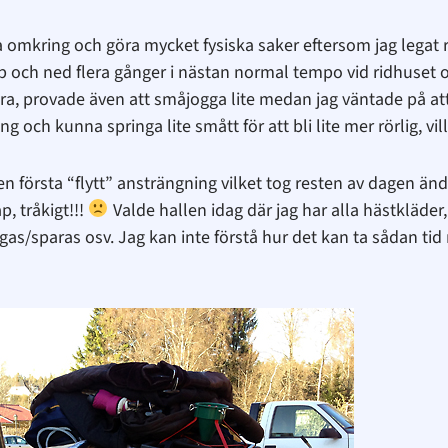
tra omkring och göra mycket fysiska saker eftersom jag legat
pp och ned flera gånger i nästan normal tempo vid ridhuset 
a, provade även att småjogga lite medan jag väntade på att 
och kunna springa lite smått för att bli lite mer rörlig, vill
första “flytt” ansträngning vilket tog resten av dagen ända 
, tråkigt!!!
Valde hallen idag där jag har alla hästkläder,
as/sparas osv. Jag kan inte förstå hur det kan ta sådan tid 