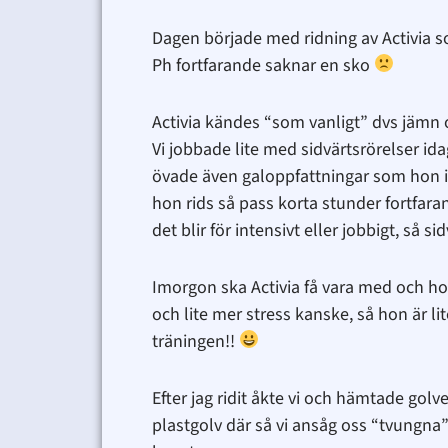
Dagen började med ridning av Activia som
Ph fortfarande saknar en sko
Activia kändes “som vanligt” dvs jämn o
Vi jobbade lite med sidvärtsrörelser idag,
övade även galoppfattningar som hon in
hon rids så pass korta stunder fortfarand
det blir för intensivt eller jobbigt, så 
Imorgon ska Activia få vara med och hop
och lite mer stress kanske, så hon är l
träningen!!
Efter jag ridit åkte vi och hämtade golvet
plastgolv där så vi ansåg oss “tvungna” a