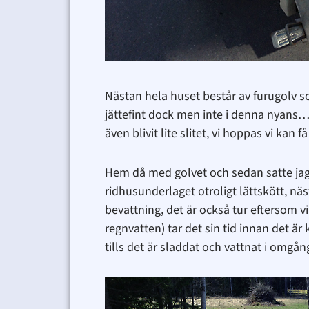
Nästan hela huset består av furugolv som b
jättefint dock men inte i denna nyans… H
även blivit lite slitet, vi hoppas vi kan få 
Hem då med golvet och sedan satte jag i
ridhusunderlaget otroligt lättskött, nä
bevattning, det är också tur eftersom v
regnvatten) tar det sin tid innan det 
tills det är sladdat och vattnat i omgång