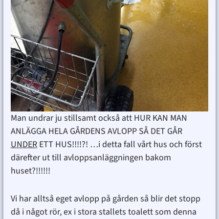
Man undrar ju stillsamt också att HUR KAN MAN
ANLÄGGA HELA GÅRDENS AVLOPP SÅ DET GÅR
UNDER
ETT HUS!!!!?! …i detta fall vårt hus och först
därefter ut till avloppsanläggningen bakom
huset?!!!!!!
Vi har alltså eget avlopp på gården så blir det stopp
då i något rör, ex i stora stallets toalett som denna