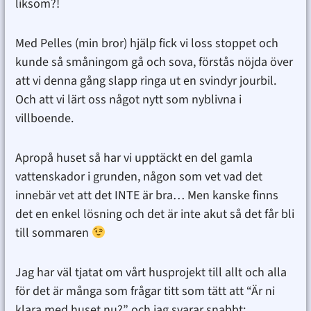
liksom?!
Med Pelles (min bror) hjälp fick vi loss stoppet och
kunde så småningom gå och sova, förstås nöjda över
att vi denna gång slapp ringa ut en svindyr jourbil.
Och att vi lärt oss något nytt som nyblivna i
villboende.
Apropå huset så har vi upptäckt en del gamla
vattenskador i grunden, någon som vet vad det
innebär vet att det INTE är bra… Men kanske finns
det en enkel lösning och det är inte akut så det får bli
till sommaren
Jag har väl tjatat om vårt husprojekt till allt och alla
för det är många som frågar titt som tätt att “Är ni
klara med huset nu?” och jag svarar snabbt: