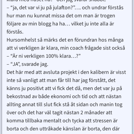
– “ja, det var vi ju på julafton?”…. och undrar förstås
hur man nu kunnat missa det om man är trogen
följare av min blogg ha ha… vilket ju inte alla är
förstås.
Hursomhelst så märks det en förundran hos många
att vi verkligen är klara, min coach frågade sist också
– “Är ni verkligen 100% klara…?”
– “JA”, svarade jag.
Det här med att avsluta projekt i den kalibern är visst
inte så vanligt att man får till har jag förstått, det
känns ju positivt att vi fick det då, men det var ju på
bekostnad av både ekonomi och tid och att nästan
allting annat till slut fick stå åt sidan och manin tog
över och det har väl tagit nästan 2 månader att
komma tillbaka mentalt och tycka att stressen är
borta och den uttråkade känslan är borta, den där