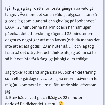
Igår tog jag tag i detta för första gången på väldigt
länge… Även om det var en väldigt blygsam start så
gjorde jag som planerat och gick jag på löpbandet i
EXAKT 23 minuter ha ha. Min coach har nämligen
påpekat det att forskning säger att 23 minuter om
dagen av något gör att man lyckas (och då menas det
inte att ex äta godis i 23 minuter då… ) och jag tog
fasta på det uttrycket och tänkte att jag börjar så här
så blir det inte för krångligt jobbigt eller tråkigt.
Jag tycker löpband är ganska kul och enkel träning
som efter gårdagen visade sig ha enorm påverkan för
mig (nu kommer vi till min lättlurade sida) eftersom
jag:
1. Blev både svettig och flåsig av 23 minuter –
perfekt! Då räcker det just nu!