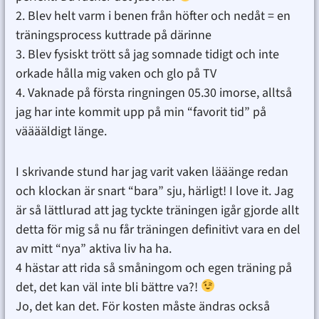
2. Blev helt varm i benen från höfter och nedåt = en
träningsprocess kuttrade på därinne
3. Blev fysiskt trött så jag somnade tidigt och inte
orkade hålla mig vaken och glo på TV
4. Vaknade på första ringningen 05.30 imorse, alltså
jag har inte kommit upp på min “favorit tid” på
vääääldigt länge.
I skrivande stund har jag varit vaken lääänge redan
och klockan är snart “bara” sju, härligt! I love it. Jag
är så lättlurad att jag tyckte träningen igår gjorde allt
detta för mig så nu får träningen definitivt vara en del
av mitt “nya” aktiva liv ha ha.
4 hästar att rida så småningom och egen träning på
det, det kan väl inte bli bättre va?!
Jo, det kan det. För kosten måste ändras också