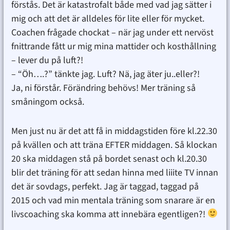
förstås. Det är katastrofalt både med vad jag sätter i
mig och att det är alldeles för lite eller för mycket.
Coachen frågade chockat – när jag under ett nervöst
fnittrande fått ur mig mina mattider och kosthållning
– lever du på luft?!
– “Öh….?” tänkte jag. Luft? Nä, jag äter ju..eller?!
Ja, ni förstår. Förändring behövs! Mer träning så
småningom också.
Men just nu är det att få in middagstiden före kl.22.30
på kvällen och att träna EFTER middagen. Så klockan
20 ska middagen stå på bordet senast och kl.20.30
blir det träning för att sedan hinna med liiite TV innan
det är sovdags, perfekt. Jag är taggad, taggad på
2015 och vad min mentala träning som snarare är en
livscoaching ska komma att innebära egentligen?!