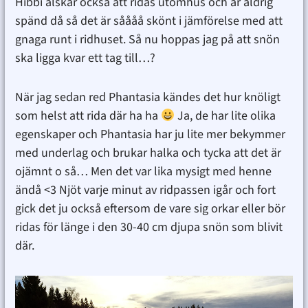
Hibbi älskar också att ridas utomhus och är aldrig
spänd då så det är såååå skönt i jämförelse med att
gnaga runt i ridhuset. Så nu hoppas jag på att snön
ska ligga kvar ett tag till…?
När jag sedan red Phantasia kändes det hur knöligt
som helst att rida där ha ha
Ja, de har lite olika
egenskaper och Phantasia har ju lite mer bekymmer
med underlag och brukar halka och tycka att det är
ojämnt o så… Men det var lika mysigt med henne
ändå <3 Njöt varje minut av ridpassen igår och fort
gick det ju också eftersom de vare sig orkar eller bör
ridas för länge i den 30-40 cm djupa snön som blivit
där.