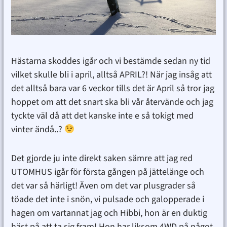
Hästarna skoddes igår och vi bestämde sedan ny tid
vilket skulle bli i april, alltså APRIL?! När jag insåg att
det alltså bara var 6 veckor tills det är April så tror jag
hoppet om att det snart ska bli vår återvände och jag
tyckte väl då att det kanske inte e så tokigt med
vinter ändå..?
Det gjorde ju inte direkt saken sämre att jag red
UTOMHUS igår för första gången på jättelänge och
det var så härligt! Även om det var plusgrader så
töade det inte i snön, vi pulsade och galopperade i
hagen om vartannat jag och Hibbi, hon är en duktig
häst på att ta sig fram! Hon har liksom 4WD på något