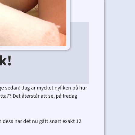
er
k!
nge sedan! Jag är mycket nyfiken på hur
ta?? Det återstår att se, på fredag
 dess har det nu gått snart exakt 12