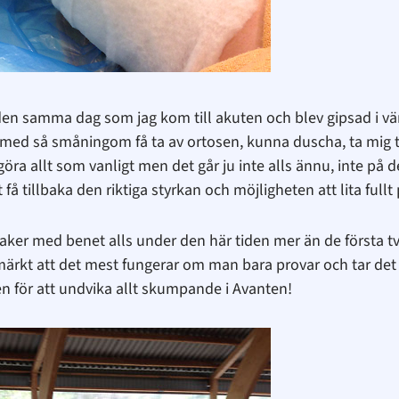
lden samma dag som jag kom till akuten och blev gipsad i 
 med så småningom få ta av ortosen, kunna duscha, ta mig ti
göra allt som vanligt men det går ju inte alls ännu, inte på de
å tillbaka den riktiga styrkan och möjligheten att lita fullt 
a saker med benet alls under den här tiden mer än de första 
ärkt att det mest fungerar om man bara provar och tar det fö
ten för att undvika allt skumpande i Avanten!