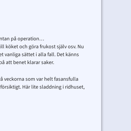
väntan på operation…
ll köket och göra frukost själv osv. Nu
t vanliga sättet i alla fall. Det känns
på att benet klarar saker.
två veckorna som var helt fasansfulla
rsiktigt. Här lite sladdning i ridhuset,