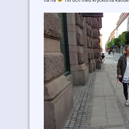
ha ha
Till och med kryckorna kändes b