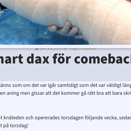
juli 16, 2013
Vägen tillbaka
Ditte Lindbom
juli 16, 2013
1:08 e m
Inga kommentar
nart dax för comebac
! Känns som om det var igår samtidigt som det var väldigt lä
 aning men gissar att det kommer gå rätt bra att bara skrit
öt knäleden och opererades torsdagen följande vecka, sedan
t på torsdag!