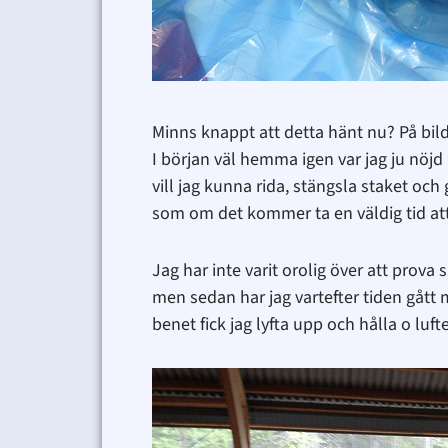
Minns knappt att detta hänt nu? På bi
I början väl hemma igen var jag ju nöjd
vill jag kunna rida, stängsla staket och 
som om det kommer ta en väldig tid att f
Jag har inte varit orolig över att prov
men sedan har jag vartefter tiden gått m
benet fick jag lyfta upp och hålla o luf