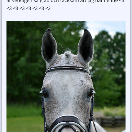
är verkligen så glad och tacksam att jag har henne <3
<3 <3 <3 <3 <3 <3 <3