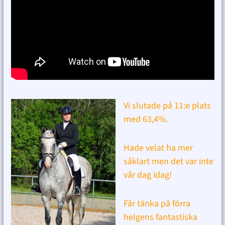
Vi slutade på 11:e plats
med 63,4%.
Hade velat ha mer
såklart men det var inte
vår dag idag!
Får tänka på förra
helgens fantastiska