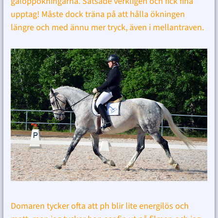
galoppökningarna. Satsade verkligen och fick fina
upptag! Måste dock träna på att hålla ökningen
längre och med ännu mer tryck, även i mellantraven.
Domaren tycker ofta att ph blir lite energilös och