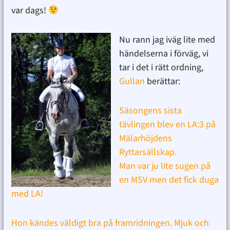
var dags!
Nu rann jag iväg lite med
händelserna i förväg, vi
tar i det i rätt ordning,
Gullan
berättar:
Säsongens sista
tävlingen blev en LA:3 på
Mälarhöjdens
Ryttarsällskap.
Man var ju lite sugen på
en MSV men det fick duga
med LA!
Hon kändes väldigt bra på framridningen. Mjuk och