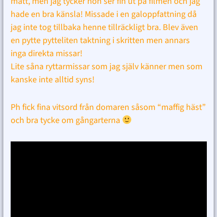
matt, men jag tycker hon ser fin ut på filmen och jag
hade en bra känsla! Missade i en galoppfattning då
jag inte tog tillbaka henne tillräckligt bra. Blev även
en pytte pytteliten taktning i skritten men annars
inga direkta missar!
Lite såna ryttarmissar som jag själv känner men som
kanske inte alltid syns!
Ph fick fina vitsord från domaren såsom “maffig häst”
och bra tycke om gångarterna