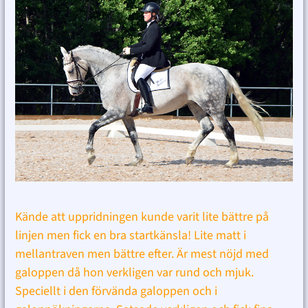
Kände att uppridningen kunde varit lite bättre på
linjen men fick en bra startkänsla! Lite matt i
mellantraven men bättre efter. Är mest nöjd med
galoppen då hon verkligen var rund och mjuk.
Speciellt i den förvända galoppen och i