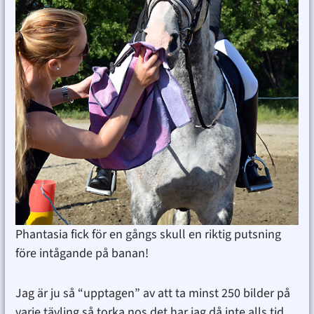
Phantasia fick för en gångs skull en riktig putsning
före intågande på banan!
Jag är ju så “upptagen” av att ta minst 250 bilder på
varje tävling så torka nos det har jag då inte alls tid