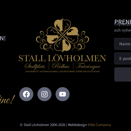
PREN
I nyhetsb
och nyhe
N!
ine!
© Stall Lövholmen 2000-2026 | Webbdesign
Ditte Company