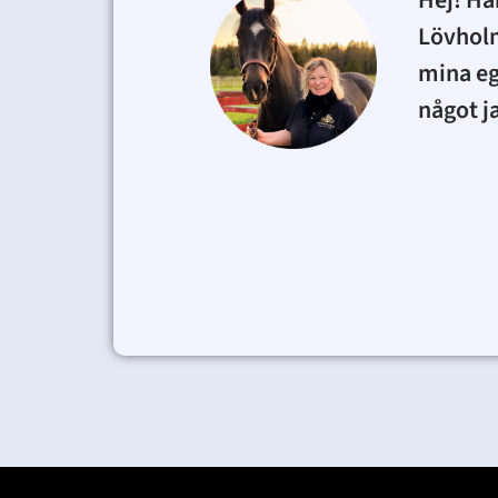
Hej! Hä
Lövhol
mina eg
något j