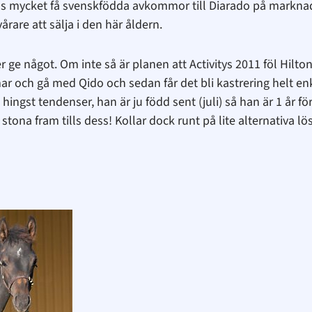
ns mycket få svenskfödda avkommor till Diarado på marknaden
vårare att sälja i den här åldern.
 ge något. Om inte så är planen att Activitys 2011 föl Hil
 och gå med Qido och sedan får det bli kastrering helt en
t hingst tendenser, han är ju född sent (juli) så han är 1 år
ona fram tills dess! Kollar dock runt på lite alternativa lös