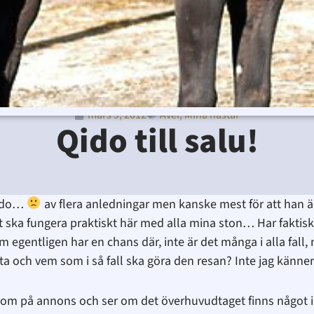
mars 9, 2012
Avel
,
Mina hästar
Ditte Lindbom
mars 9, 2012
1:07 e m
Inga kommentar
Qido till salu!
Qido…
av flera anledningar men kanske mest för att han är
 det ska fungera praktiskt här med alla mina ston… Har faktis
om egentligen har en chans där, inte är det många i alla fall
tta och vem som i så fall ska göra den resan? Inte jag känner 
onom på annons och ser om det överhuvudtaget finns något i