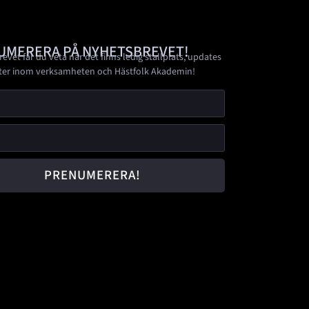
UMERERA PÅ NYHETSBREVET!
revet får du veta när det finns ledig stallplats, updates
ter inom verksamheten och Hästfolk Akademin!
PRENUMERERA!