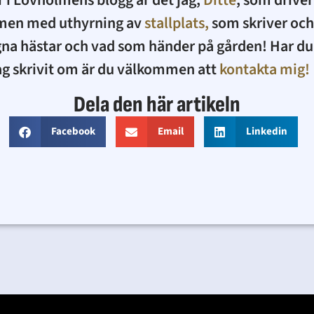
r i Lövholmens blogg är det jag,
Ditte
, som drive
men med uthyrning av
stallplats,
som skriver och
na hästar och vad som händer på gården! Har du 
ag skrivit om är du välkommen att
kontakta mig!
Dela den här artikeln
Facebook
Email
Linkedin