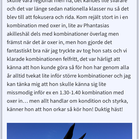
skulle vara regional men nä, det kändes lite svårare
och det var länge sedan nationella klasser nu så det
blev till att fokusera och rida. Kom rejält stort in i en
kombination med oxer in, lite av Phantasias
akilleshäl dels med kombinationer överlag men
främst när det är oxer in, men hon gjorde det
fantastiskt bra när jag tryckte av tog hon sats och vi
klarade kombinationen felfritt, det var härligt att
känna att hon kunde göra så för hon har genom alla
år alltid tvekat lite inför större kombinationer och jag
kan tänka mig att hon skulle känna sig lite
missmodig inför ex en 1.30-1.40 kombination med
oxer in… men allt handlar om kondition och styrka,
känner hon att hon orkar så kör hon! Duktig häst!