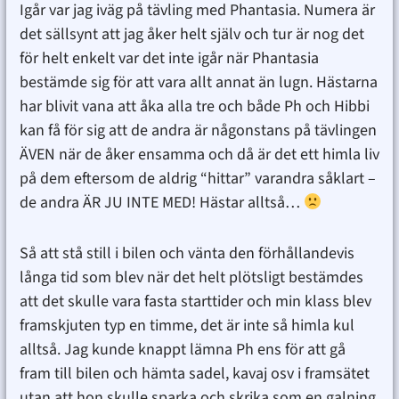
Igår var jag iväg på tävling med Phantasia. Numera är
det sällsynt att jag åker helt själv och tur är nog det
för helt enkelt var det inte igår när Phantasia
bestämde sig för att vara allt annat än lugn. Hästarna
har blivit vana att åka alla tre och både Ph och Hibbi
kan få för sig att de andra är någonstans på tävlingen
ÄVEN när de åker ensamma och då är det ett himla liv
på dem eftersom de aldrig “hittar” varandra såklart –
de andra ÄR JU INTE MED! Hästar alltså…
Så att stå still i bilen och vänta den förhållandevis
långa tid som blev när det helt plötsligt bestämdes
att det skulle vara fasta starttider och min klass blev
framskjuten typ en timme, det är inte så himla kul
alltså. Jag kunde knappt lämna Ph ens för att gå
fram till bilen och hämta sadel, kavaj osv i framsätet
utan att hon skulle sparka och skrika som en galning