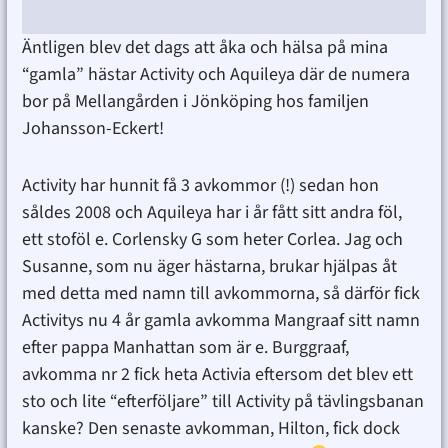
Äntligen blev det dags att åka och hälsa på mina
“gamla” hästar Activity och Aquileya där de numera
bor på Mellangården i Jönköping hos familjen
Johansson-Eckert!
Activity har hunnit få 3 avkommor (!) sedan hon
såldes 2008 och Aquileya har i år fått sitt andra föl,
ett stoföl e. Corlensky G som heter Corlea. Jag och
Susanne, som nu äger hästarna, brukar hjälpas åt
med detta med namn till avkommorna, så därför fick
Activitys nu 4 år gamla avkomma Mangraaf sitt namn
efter pappa Manhattan som är e. Burggraaf,
avkomma nr 2 fick heta Activia eftersom det blev ett
sto och lite “efterföljare” till Activity på tävlingsbanan
kanske? Den senaste avkomman, Hilton, fick dock