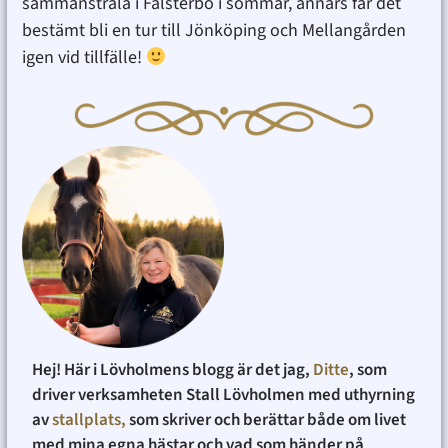
sammanstråla i Falsterbo i sommar, annars får det
bestämt bli en tur till Jönköping och Mellangården
igen vid tillfälle!
Hej! Här i Lövholmens blogg är det jag,
Ditte
, som
driver verksamheten Stall Lövholmen med uthyrning
av
stallplats,
som skriver och berättar både om livet
med mina egna hästar och vad som händer på