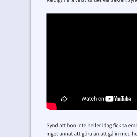
Väldigt nära vinst så det var såklart s
Synd att hon inte heller idag fick ta em
inget annat att göra än att gå in med h