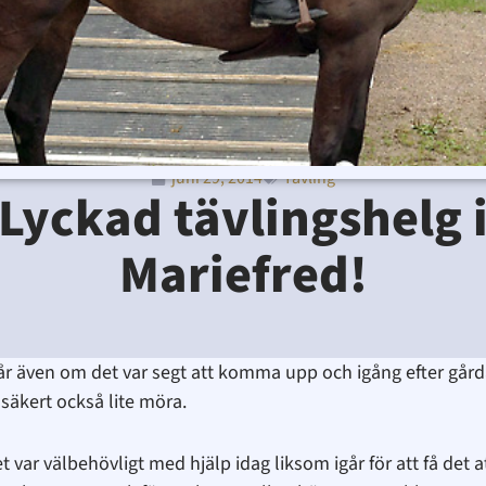
juni 29, 2014
Tävling
Ditte Lindbom
juni 29, 2014
11:04 e m
Inga kommenta
Lyckad tävlingshelg 
Mariefred!
r även om det var segt att komma upp och igång efter gårdage
 säkert också lite möra.
 var välbehövligt med hjälp idag liksom igår för att få det at