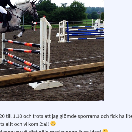
.20 till 1.10 och trots att jag glömde sporrarna och fick ha 
ots allt och vi kom 2:a!!