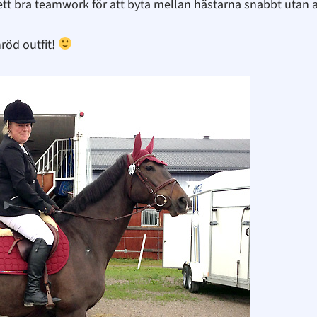
ett bra teamwork för att byta mellan hästarna snabbt utan att
nröd outfit!