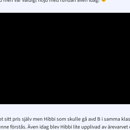
ynd men var väldigt nöjd med rundan även idag!
ot sitt pris själv men Hibbi som skulle gå avd B i samma kla
enne förstås. Även idag blev Hibbi lite upplivad av ärevarv