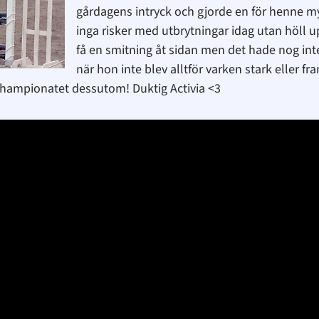
gårdagens intryck och gjorde en för henne myc
inga risker med utbrytningar idag utan höll u
få en smitning åt sidan men det hade nog int
när hon inte blev alltför varken stark eller f
årschampionatet dessutom! Duktig Activia <3