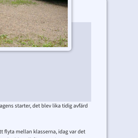
rer
i
ns starter, det blev lika tidig avfärd
t flyta mellan klasserna, idag var det