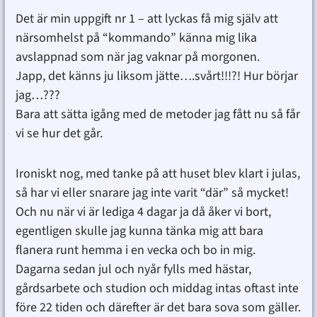
Det är min uppgift nr 1 – att lyckas få mig själv att
närsomhelst på “kommando” känna mig lika
avslappnad som när jag vaknar på morgonen.
Japp, det känns ju liksom jätte….svårt!!!?! Hur börjar
jag…???
Bara att sätta igång med de metoder jag fått nu så får
vi se hur det går.
Ironiskt nog, med tanke på att huset blev klart i julas,
så har vi eller snarare jag inte varit “där” så mycket!
Och nu när vi är lediga 4 dagar ja då åker vi bort,
egentligen skulle jag kunna tänka mig att bara
flanera runt hemma i en vecka och bo in mig.
Dagarna sedan jul och nyår fylls med hästar,
gårdsarbete och studion och middag intas oftast inte
före 22 tiden och därefter är det bara sova som gäller.