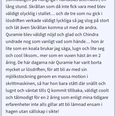
lång stund. Skrållan som då inte fick vara med blev
väldigt olycklig i stallet… och de tre som nu gick i
lösdriften verkade väldigt lyckliga så jag slog på stort
och lät även Skrållan komma ut med de andra.
Quramie blev väldigt nöjd och glad och Chindra
undrade nog som vanligt vad som hände… hon är
lite som en koala brukar jag säga, lugn och lite seg
och cool liksom.. mer som en vuxen häst än en 2
åring. De här dagarna när Quramie har varit borta
mycket ur lösdriften, för att bli av med sin
mjölkstockning genom en massa motion i
skrittmaskinen, så har hon bara stått där snällt och
lugnt och väntat tills Q kommit tillbaka, väldigt coolt
och tålmodigt för en 2 åring som enligt mina tidigare
erfarenheter inte alls gillar att bli lämnad ensam i
hagen utan sällskap i sikte!