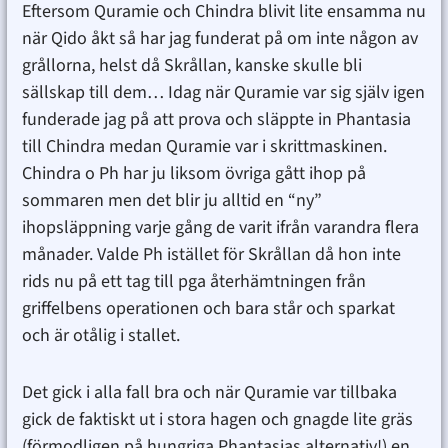
Eftersom Quramie och Chindra blivit lite ensamma nu
när Qido åkt så har jag funderat på om inte någon av
grållorna, helst då Skrållan, kanske skulle bli
sällskap till dem… Idag när Quramie var sig själv igen
funderade jag på att prova och släppte in Phantasia
till Chindra medan Quramie var i skrittmaskinen.
Chindra o Ph har ju liksom övriga gått ihop på
sommaren men det blir ju alltid en “ny”
ihopsläppning varje gång de varit ifrån varandra flera
månader. Valde Ph istället för Skrållan då hon inte
rids nu på ett tag till pga återhämtningen från
griffelbens operationen och bara står och sparkat
och är otålig i stallet.
Det gick i alla fall bra och när Quramie var tillbaka
gick de faktiskt ut i stora hagen och gnagde lite gräs
(förmodligen på hungriga Phantasias alternativ!) en