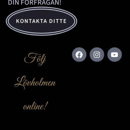
DIN FÖRFRÅGAN!
KONTAKTA DITTE
Följ
Lövholmen
online!