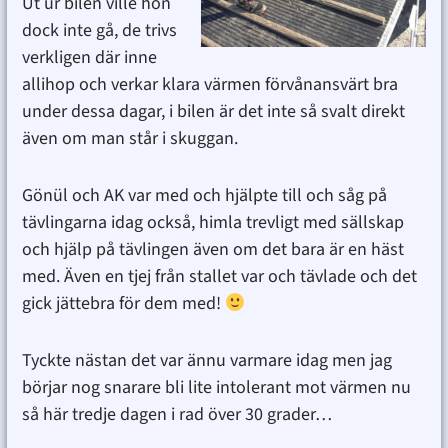
Ut ur bilen ville hon
dock inte gå, de trivs
verkligen där inne
allihop och verkar klara värmen förvånansvärt bra
under dessa dagar, i bilen är det inte så svalt direkt
även om man står i skuggan.
Gönül och AK var med och hjälpte till och såg på
tävlingarna idag också, himla trevligt med sällskap
och hjälp på tävlingen även om det bara är en häst
med. Även en tjej från stallet var och tävlade och det
gick jättebra för dem med!
Tyckte nästan det var ännu varmare idag men jag
börjar nog snarare bli lite intolerant mot värmen nu
så här tredje dagen i rad över 30 grader…