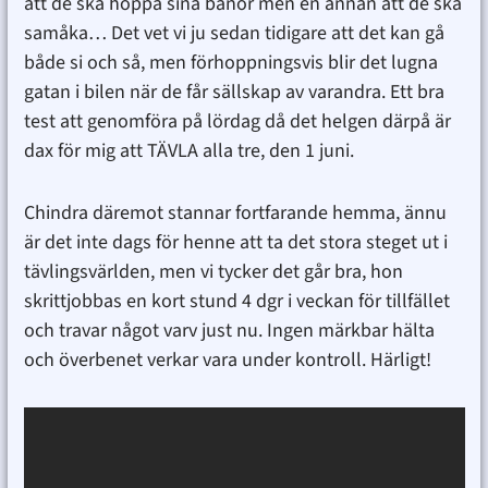
att de ska hoppa sina banor men en annan att de ska
samåka… Det vet vi ju sedan tidigare att det kan gå
både si och så, men förhoppningsvis blir det lugna
gatan i bilen när de får sällskap av varandra. Ett bra
test att genomföra på lördag då det helgen därpå är
dax för mig att TÄVLA alla tre, den 1 juni.
Chindra däremot stannar fortfarande hemma, ännu
är det inte dags för henne att ta det stora steget ut i
tävlingsvärlden, men vi tycker det går bra, hon
skrittjobbas en kort stund 4 dgr i veckan för tillfället
och travar något varv just nu. Ingen märkbar hälta
och överbenet verkar vara under kontroll. Härligt!