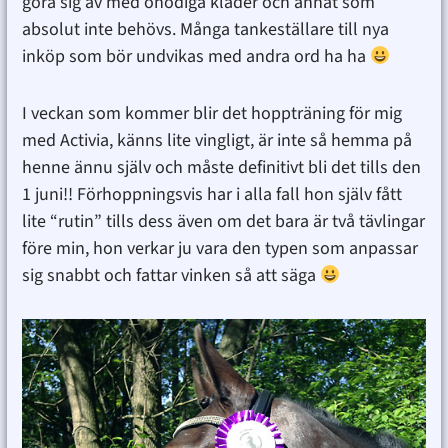
göra sig av med onödiga kläder och annat som
absolut inte behövs. Många tankeställare till nya
inköp som bör undvikas med andra ord ha ha
I veckan som kommer blir det hoppträning för mig
med Activia, känns lite vingligt, är inte så hemma på
henne ännu själv och måste definitivt bli det tills den
1 juni!! Förhoppningsvis har i alla fall hon själv fått
lite “rutin” tills dess även om det bara är två tävlingar
före min, hon verkar ju vara den typen som anpassar
sig snabbt och fattar vinken så att säga