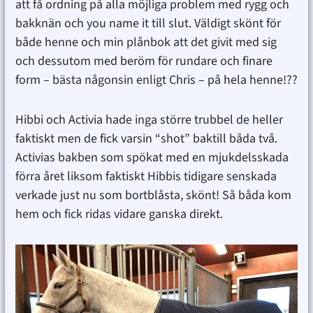
att få ordning på alla möjliga problem med rygg och
bakknän och you name it till slut. Väldigt skönt för
både henne och min plånbok att det givit med sig
och dessutom med beröm för rundare och finare
form – bästa någonsin enligt Chris – på hela henne!??
Hibbi och Activia hade inga större trubbel de heller
faktiskt men de fick varsin “shot” baktill båda två.
Activias bakben som spökat med en mjukdelsskada
förra året liksom faktiskt Hibbis tidigare senskada
verkade just nu som bortblåsta, skönt! Så båda kom
hem och fick ridas vidare ganska direkt.