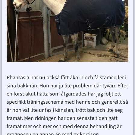
Phantasia har nu också fått åka in och få stamceller i
sina bakknän. Hon har ju lite problem där tyvärr. Efter
en först akut hälta som åtgärdades har jag följt ett
specifikt träningsschema med henne och generellt så
är hon väl lite ur fas i känslan, trött bak och lite seg
framåt. Men ridningen har den senaste tiden gått
framåt mer och mer och med denna behandling är
prognosen en annan än med ex kortison.