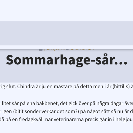
juli 8, 2013
Mina hästar
Ditte Lindbom
juli 8, 2013
9:30 e m
Sommarhage-sår…
g slut. Chindra är ju en mästare på detta men i år (hittills) 
a litet sår på ena bakbenet, det gick över på några dagar äv
 igen (bitit sönder verkar det som?) på något sätt så nu är 
 på en fredagkväll när veterinärerna precis går in i helgjou