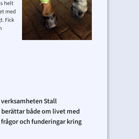
s helt
net med
t. Fick
n
r verksamheten Stall
 berättar både om livet med
frågor och funderingar kring