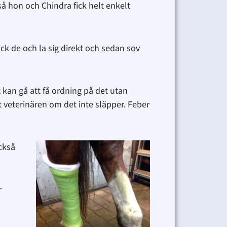
så hon och Chindra fick helt enkelt
gick de och la sig direkt och sedan sov
t kan gå att få ordning på det utan
t veterinären om det inte släpper. Feber
också
r