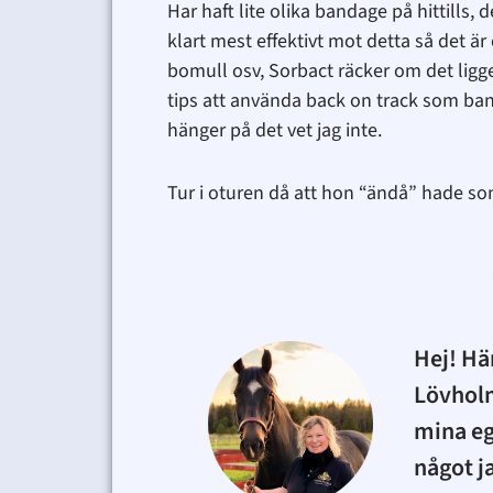
Har haft lite olika bandage på hittill
klart mest effektivt mot detta så det ä
bomull osv, Sorbact räcker om det ligge
tips att använda back on track som ba
hänger på det vet jag inte.
Tur i oturen då att hon “ändå” hade s
Hej! Hä
Lövhol
mina eg
något j