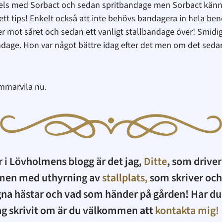
s, dels med Sorbact och sedan spritbandage men Sorbact känn
r ett tips! Enkelt också att inte behövs bandagera in hela be
r mot såret och sedan ett vanligt stallbandage över! Smidig
ndage. Hon var något bättre idag efter det men om det seda
ommarvila nu.
r i Lövholmens blogg är det jag,
Ditte
, som drive
men med uthyrning av
stallplats,
som skriver och
na hästar och vad som händer på gården! Har du 
ag skrivit om är du välkommen att
kontakta mig!