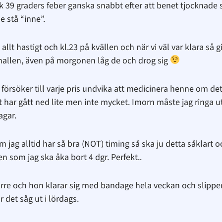
k 39 graders feber ganska snabbt efter att benet tjocknade 
de stå “inne”.
 allt hastigt och kl.23 på kvällen och när vi väl var klara så 
 hallen, även på morgonen låg de och drog sig
g försöker till varje pris undvika att medicinera henne om de
t har gått ned lite men inte mycket. Imorn måste jag ringa u
agar.
m jag alltid har så bra (NOT) timing så ska ju detta såklart 
som jag ska åka bort 4 dgr. Perfekt..
 värre och hon klarar sig med bandage hela veckan och slippe
r det såg ut i lördags.