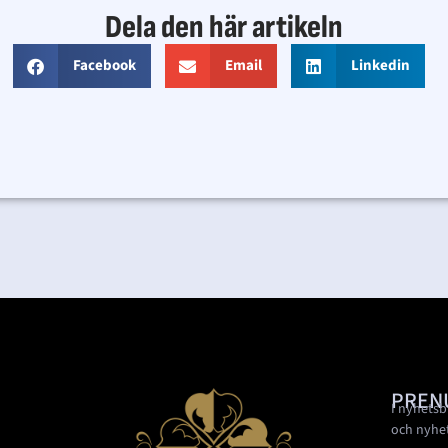
Dela den här artikeln
Facebook
Email
Linkedin
PREN
I nyhetsb
och nyhe