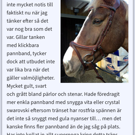
inte mycket notis till
faktiskt nu när jag
tänker efter så det
var nog bra som det
var. Gillar tanken
med klickbara
pannband, tycker
dock att utbudet inte
var lika bra när det
gäller valmöjligheter.
Mycket gult, svart
och grått bland pärlor och stenar. Hade föredragit
mer enkla pannband med snygga vita eller crystal
swarovski eftersom tränset har rostfria spännen är
det inte så snyggt med gula nyanser till… men det
kanske finns fler pannband än de jag såg på plats.
Har inte kollat in allt supernoga kring detta träns.