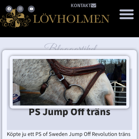
KONTAKT
Bloggartikel
december 3, 2013
Utrustning
PS Jump Off träns
Ditte Lindbom
december 3, 2013
5:15 e m
Köpte ju ett PS of Sweden Jump Off Revolution träns