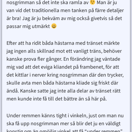
nosgrimman så det inte ska ramla av
Man är ju
van vid det traditionella men tanken på färre detaljer
är bra! Jag är ju bekväm av mig också givetvis så det
passar mig utmärkt
Efter att ha ridit båda hästarna med tränset märkte
jag ingen alls skillnad mot ett vanligt träns, behöver
kanske prova fler gånger. En förändring jag väntade
mig vad att det eviga kliandet på frambenet, för att
det kittlar i nerver kring nosgrimman där den trycker,
skulle avta men båda hästarna kliade sig friskt där
ändå. Kanske satte jag inte alla delar av tränset rätt
men kunde inte få till det bättre än så här på.
Under remmen känns tight i vinkeln, just om man nu
ska få upp nosgrimman mer så blir det ju en väldigt
konstig om än omöjlig vinkel att få “under remmen”