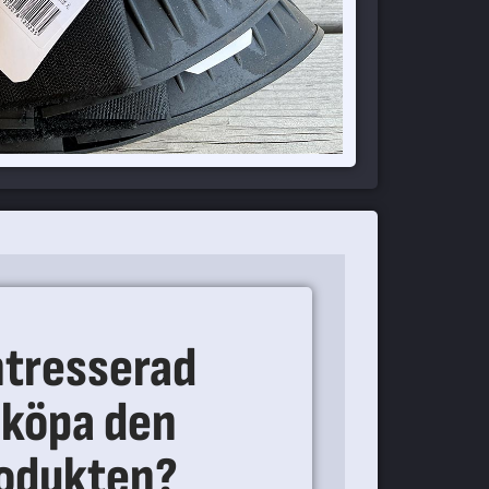
ntresserad
 köpa den
rodukten?