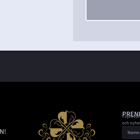
PREN
I nyhetsb
och nyhe
N!