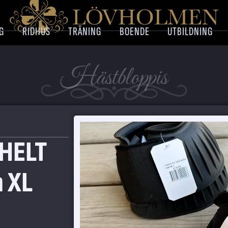
G
RIDHUS
TRÄNING
BOENDE
UTBILDNING
Hästbloppis
 HELT
h XL