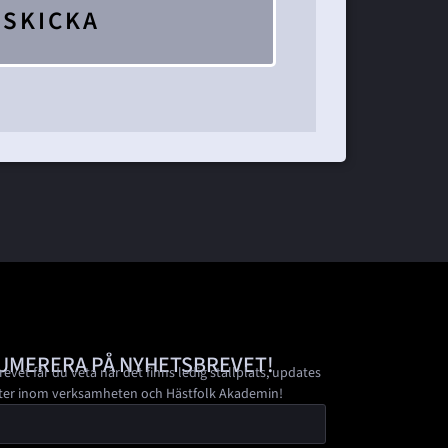
SKICKA
UMERERA PÅ NYHETSBREVET!
revet får du veta när det finns ledig stallplats, updates
ter inom verksamheten och Hästfolk Akademin!