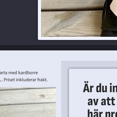
varta med kardborre
L. Priset inkluderar frakt.
Är du i
av att
här p