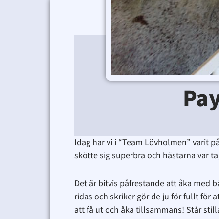
Pay
Idag har vi i “Team Lövholmen” varit p
skötte sig superbra och hästarna var t
Det är bitvis påfrestande att åka med b
ridas och skriker gör de ju för fullt fö
att få ut och åka tillsammans! Står stilla