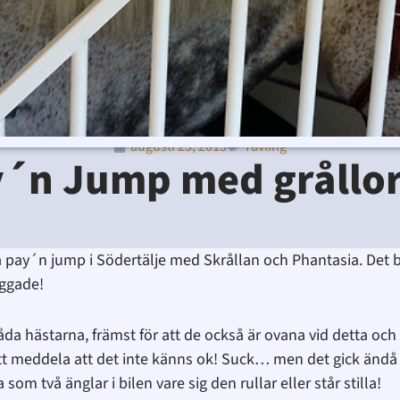
augusti 25, 2013
Tävling
Ditte Lindbom
augusti 25, 2013
9:09 e m
´n Jump med grållo
å pay´n jump i Södertälje med Skrållan och Phantasia. Det 
aggade!
åda hästarna, främst för att de också är ovana vid detta oc
r att meddela att det inte känns ok! Suck… men det gick ändå 
 som två änglar i bilen vare sig den rullar eller står stilla!