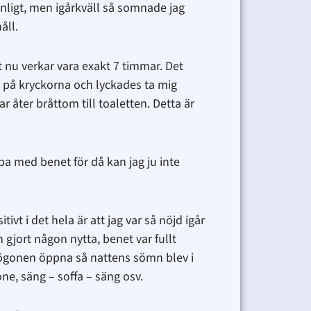
anligt, men igårkväll så somnade jag
åll.
st nu verkar vara exakt 7 timmar. Det
p på kryckorna och lyckades ta mig
ar åter bråttom till toaletten. Detta är
obba med benet för då kan jag ju inte
t i det hela är att jag var så nöjd igår
gjort någon nytta, benet var fullt
a ögonen öppna så nattens sömn blev i
one, säng – soffa – säng osv.