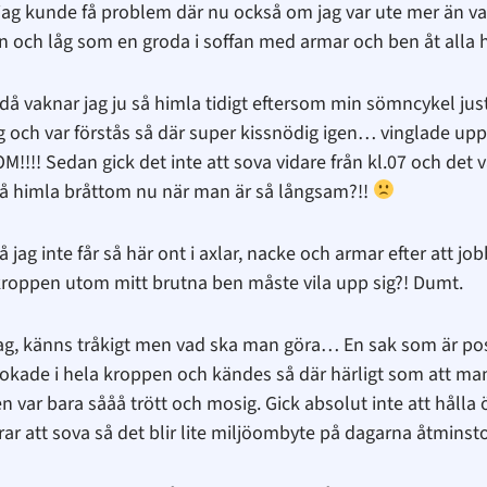
tt jag kunde få problem där nu också om jag var ute mer än v
och låg som en groda i soffan med armar och ben åt alla h
ör då vaknar jag ju så himla tidigt eftersom min sömncykel ju
g och var förstås så där super kissnödig igen… vinglade up
M!!!! Sedan gick det inte att sova vidare från kl.07 och det v
 så himla bråttom nu när man är så långsam?!!
så jag inte får så här ont i axlar, nacke och armar efter att j
å kroppen utom mitt brutna ben måste vila upp sig?! Dumt.
ag, känns tråkigt men vad ska man göra… En sak som är positiv
okade i hela kroppen och kändes så där härligt som att man 
n var bara sååå trött och mosig. Gick absolut inte att håll
edrar att sova så det blir lite miljöombyte på dagarna åtminst