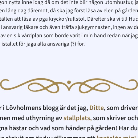
ågon nytta inne idag då om det inte blir någon utomhustur, j
en lång dag däremot, då ska jag först läsa av elen på gårde
ällen att läsa av pga kryckor/rullstol. Därefter ska vi till H
 i ansvarig läkare och även träffa sjukgymnasten, ingen av d
v av en s k vårdplan som borde varit i min hand redan när ja
stället för jaga alla ansvariga (?) för.
r i Lövholmens blogg är det jag,
Ditte
, som drive
men med uthyrning av
stallplats,
som skriver och
na hästar och vad som händer på gården! Har du 