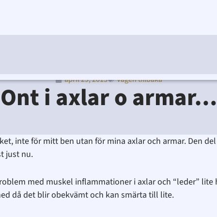
april 29, 2013
Vägen tillbaka
Ditte Lindbom
april 29, 2013
8:13 f m
Ont i axlar o armar…
cket, inte för mitt ben utan för mina axlar och armar. Den 
 just nu.
problem med muskel inflammationer i axlar och “leder” lite 
 med då det blir obekvämt och kan smärta till lite.