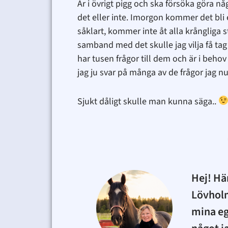
Är i övrigt pigg och ska försöka göra n
det eller inte. Imorgon kommer det bli 
såklart, kommer inte åt alla krångliga st
samband med det skulle jag vilja få tag
har tusen frågor till dem och är i beho
jag ju svar på många av de frågor jag nu i
Sjukt dåligt skulle man kunna säga..
Hej! Hä
Lövhol
mina eg