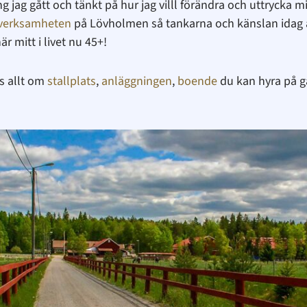
g jag gått och tänkt på hur jag villl förändra och uttrycka m
verksamheten
på Lövholmen så tankarna och känslan idag är
 mitt i livet nu 45+!
äs allt om
stallplats
,
anläggningen
,
boende
du kan hyra på 