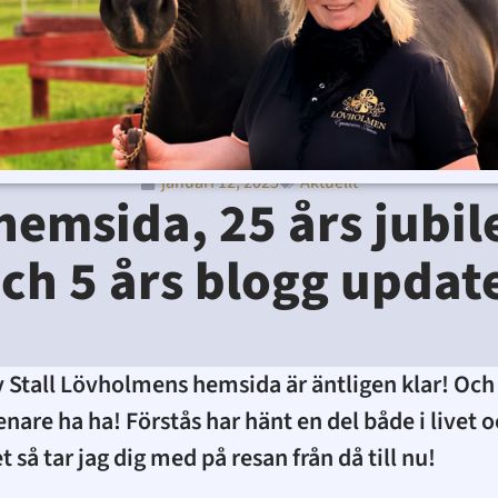
januari 12, 2025
Aktuellt
Ditte Lindbom
januari 12, 2025
9:42 f m
hemsida, 25 års jubi
ch 5 års blogg updat
 Stall Lövholmens hemsida är äntligen klar! Och 
enare ha ha! Förstås har hänt en del både i live
så tar jag dig med på resan från då till nu!