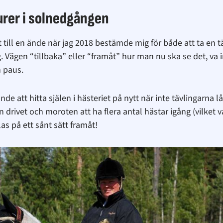
turer i solnedgången
ut till en ände när jag 2018 bestämde mig för både att ta en 
 Vägen “tillbaka” eller “framåt” hur man nu ska se det, va 
n paus.
de att hitta själen i hästeriet på nytt när inte tävlingarna låg
drivet och moroten att ha flera antal hästar igång (vilket 
las på ett sånt sätt framåt!