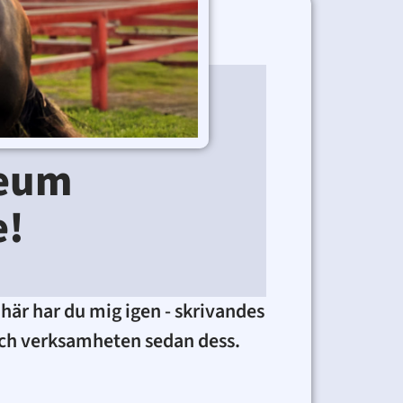
leum
e!
här har du mig igen - skrivandes
t och verksamheten sedan dess.