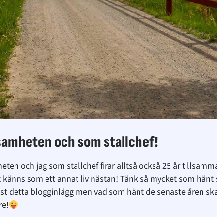
samheten och som stallchef!
ten och jag som stallchef firar alltså också 25 år tillsamm
t känns som ett annat liv nästan! Tänk så mycket som hänt s
i just detta blogginlägg men vad som hänt de senaste åren ska 
re!