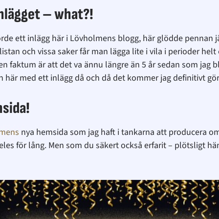
inlägget – what?!
gjorde ett inlägg här i Lövholmens blogg, här glödde pennan
listan och vissa saker får man lägga lite i vila i perioder h
n faktum är att det va ännu längre än 5 år sedan som jag bl
n här med ett inlägg då och då det kommer jag definitivt göra,
sida!
lmens
nya hemsida som jag haft i tankarna att producera om
ldeles för lång. Men som du säkert också erfarit – plötsligt h