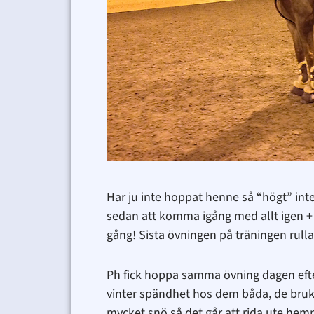
Har ju inte hoppat henne så “högt” int
sedan att komma igång med allt igen + 
gång! Sista övningen på träningen rulla
Ph fick hoppa samma övning dagen efter
vinter spändhet hos dem båda, de brukar
mycket snö så det går att rida ute hem