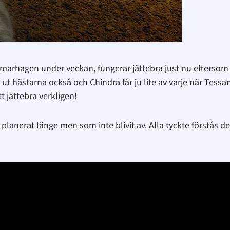
mmarhagen under veckan, fungerar jättebra just nu eftersom 
ut hästarna också och Chindra får ju lite av varje när Tessan
tt jättebra verkligen!
lanerat länge men som inte blivit av. Alla tyckte förstås det v