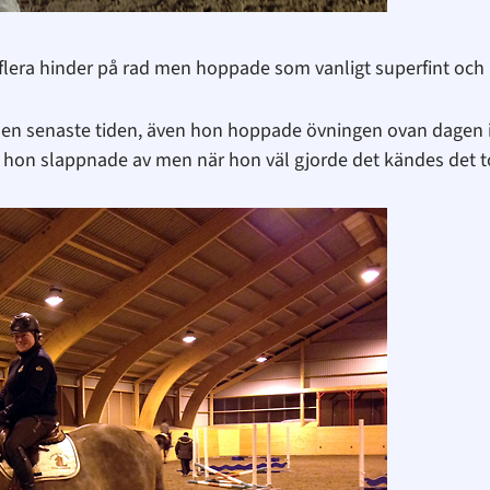
 flera hinder på rad men hoppade som vanligt superfint och bl
nd den senaste tiden, även hon hoppade övningen ovan dagen
an hon slappnade av men när hon väl gjorde det kändes det 