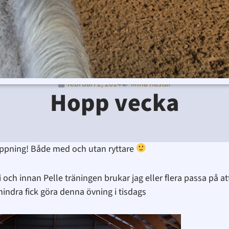
februari 2, 2014
Mina hästar
Ditte Lindbom
februari 2, 2014
9:21 f m
Hopp vecka
oppning! Både med och utan ryttare
i och innan Pelle träningen brukar jag eller flera passa på 
indra fick göra denna övning i tisdags