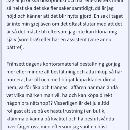
Jag är ju också tidsoptimist och har effektivitets mani
så helst ska det ske fler saker samtidigt, då är jag
nöjd och känner att det blir nytta gjord. En sak i taget
är inte min grej även om det oftast slutar med att det
är så det måste bli eftersom jag inte kan klona mig
själv (vore bra!) eller har en assistent (vore ännu
bättre!).
Frånsett dagens kontorsmaterial beställning gör jag
mer eller mindre all beställning och alla inköp så här
numera, har till och med börjat köpa kläder direkt
hem, varför åka och trängas i affären när man ändå
vet vilka märken man vill ha och kan köpa direkt i
någon bra nätshop?? Visserligen är det ju alltid
roligast att se på ex hästutrustning i en butik,
klämma o känna på kvalitet och ha beslutsvånda
över färger osv, men eftersom jag varit en häst-