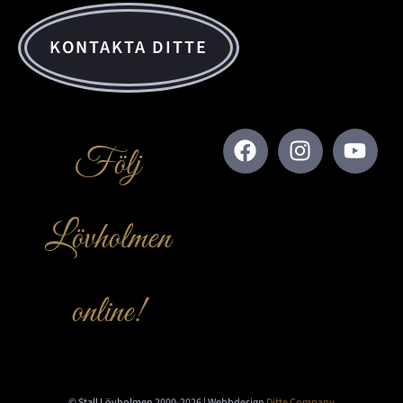
KONTAKTA DITTE
Följ
Lövholmen
online!
© Stall Lövholmen 2000-2026 | Webbdesign
Ditte Company