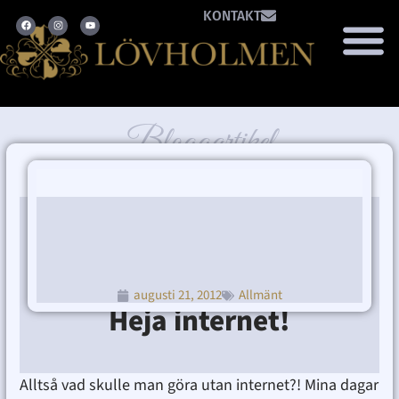
KONTAKT
Bloggartikel
augusti 21, 2012
Allmänt
Heja internet!
Ditte Lindbom
augusti 21, 2012
11:12 f m
Alltså vad skulle man göra utan internet?! Mina dagar