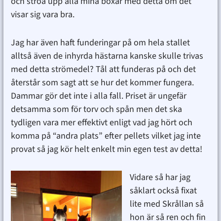
och ströa upp alla mina boxar med detta om det
visar sig vara bra.
Jag har även haft funderingar på om hela stallet
alltså även de inhyrda hästarna kanske skulle trivas
med detta strömedel? Tål att funderas på och det
återstår som sagt att se hur det kommer fungera.
Dammar gör det inte i alla fall. Priset är ungefär
detsamma som för torv och spån men det ska
tydligen vara mer effektivt enligt vad jag hört och
komma på “andra plats” efter pellets vilket jag inte
provat så jag kör helt enkelt min egen test av detta!
Vidare så har jag
såklart också fixat
lite med Skrållan så
hon är så ren och fin