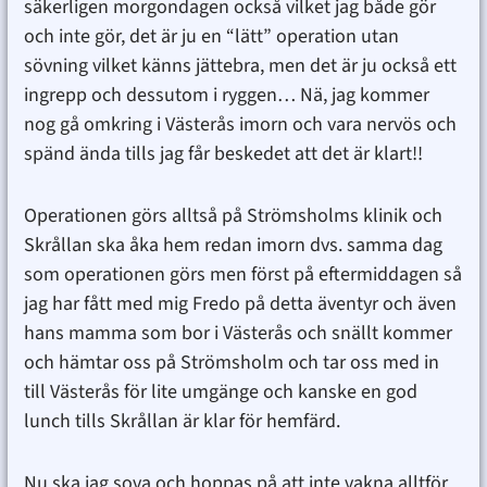
säkerligen morgondagen också vilket jag både gör
och inte gör, det är ju en “lätt” operation utan
sövning vilket känns jättebra, men det är ju också ett
ingrepp och dessutom i ryggen… Nä, jag kommer
nog gå omkring i Västerås imorn och vara nervös och
spänd ända tills jag får beskedet att det är klart!!
Operationen görs alltså på Strömsholms klinik och
Skrållan ska åka hem redan imorn dvs. samma dag
som operationen görs men först på eftermiddagen så
jag har fått med mig Fredo på detta äventyr och även
hans mamma som bor i Västerås och snällt kommer
och hämtar oss på Strömsholm och tar oss med in
till Västerås för lite umgänge och kanske en god
lunch tills Skrållan är klar för hemfärd.
Nu ska jag sova och hoppas på att inte vakna alltför