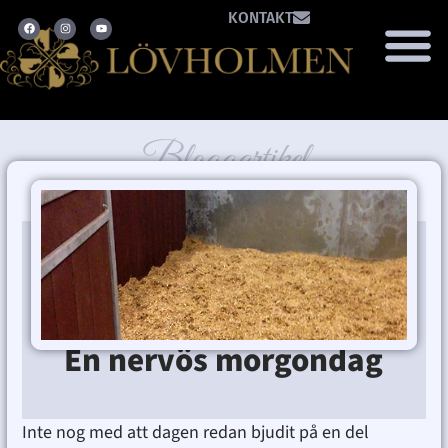
KONTAKT
Bloggartikel
november 6, 2012
Mina hästar
En nervös morgondag
Ditte Lindbom
november 6, 2012
11:28 e m
Inte nog med att dagen redan bjudit på en del