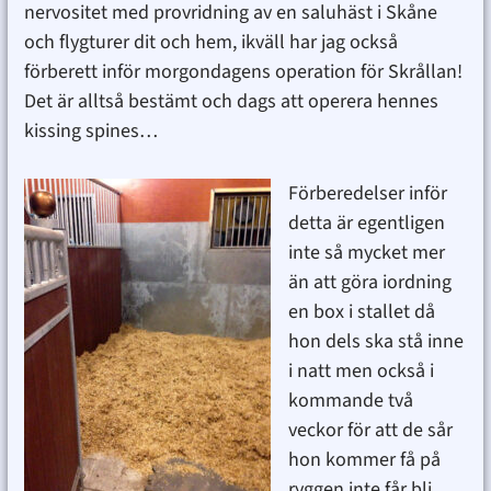
nervositet med provridning av en saluhäst i Skåne
och flygturer dit och hem, ikväll har jag också
förberett inför morgondagens operation för Skrållan!
Det är alltså bestämt och dags att operera hennes
kissing spines…
Förberedelser inför
detta är egentligen
inte så mycket mer
än att göra iordning
en box i stallet då
hon dels ska stå inne
i natt men också i
kommande två
veckor för att de sår
hon kommer få på
ryggen inte får bli