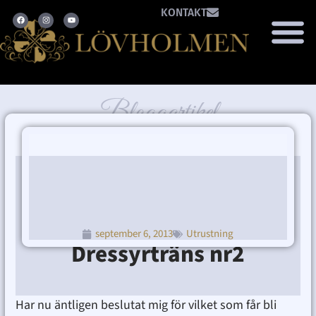
KONTAKT
Bloggartikel
september 6, 2013
Utrustning
Dressyrträns nr2
Ditte Lindbom
september 6, 2013
7:50 e m
Har nu äntligen beslutat mig för vilket som får bli