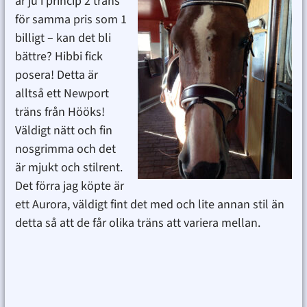
är ju i princip 2 träns
för samma pris som 1
billigt – kan det bli
bättre? Hibbi fick
posera! Detta är
alltså ett Newport
träns från Hööks!
Väldigt nätt och fin
nosgrimma och det
är mjukt och stilrent.
Det förra jag köpte är
ett Aurora, väldigt fint det med och lite annan stil än
detta så att de får olika träns att variera mellan.