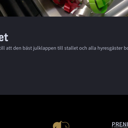
let
ll att den bäst julklappen till stallet och alla hyresgäster
PREN
I nyhetsb