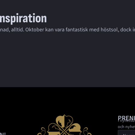
nspiration
ad, alltid. Oktober kan vara fantastisk med höstsol, dock i
PREN
I nyhetsb
och nyhe
N!