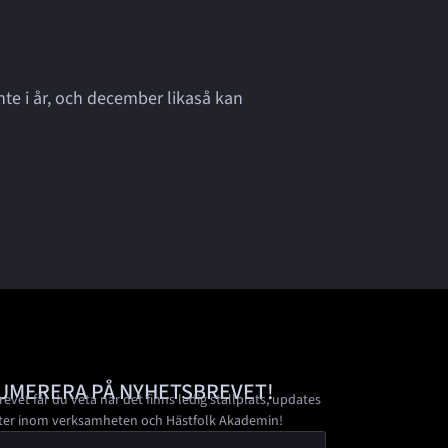
nte i år, och december likaså kan
UMERERA PÅ NYHETSBREVET!
revet får du veta när det finns ledig stallplats, updates
ter inom verksamheten och Hästfolk Akademin!